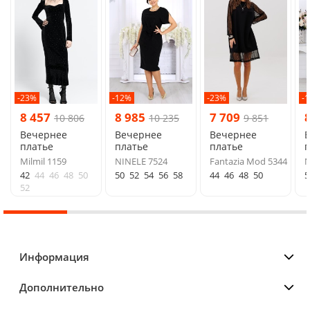
-23%
-12%
-23%
-
8 457
8 985
7 709
10 806
10 235
9 851
Вечернее
Вечернее
Вечернее
платье
платье
платье
п
Milmil 1159
NINELE 7524
Fantazia Mod 5344
N
42
44
46
48
50
50
52
54
56
58
44
46
48
50
5
52
Информация
Дополнительно