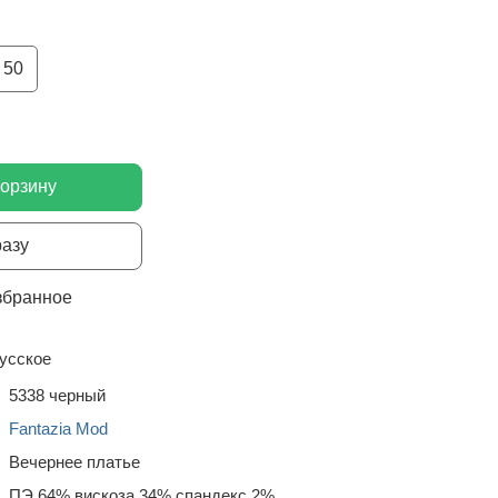
50
корзину
разу
збранное
усское
5338 черный
Fantazia Mod
Вечернее платье
ПЭ 64% вискоза 34% спандекс 2%