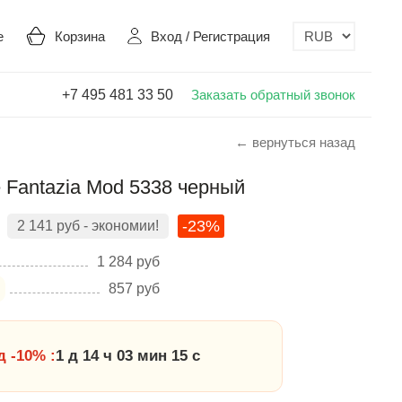
е
Корзина
Вход
/
Регистрация
+7 495 481 33 50
Заказать обратный звонок
← вернуться назад
 Fantazia Mod 5338 черный
-23%
2 141
руб
- экономии!
1 284
руб
857
руб
 -10% :
1 д 14 ч 03 мин 14 с