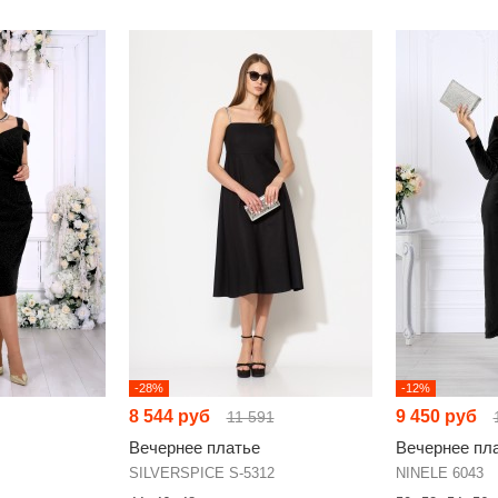
-28%
-12%
8 544 руб
9 450 руб
11 591
Вечернее платье
Вечернее пл
SILVERSPICE S-5312
NINELE 6043