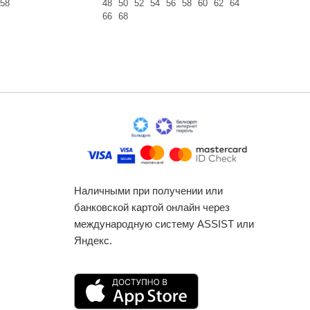
58
48
50
52
54
56
58
60
62
64
42
44
46
66
68
60
Наличными при получении или
банковской картой онлайн через
международную систему ASSIST или
Яндекс.