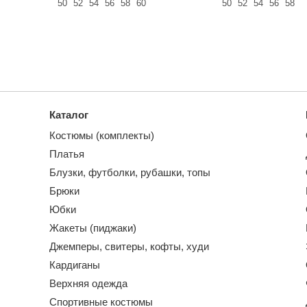
50
52
54
56
58
60
50
52
54
56
58
Каталог
Костюмы (комплекты)
Платья
Блузки, футболки, рубашки, топы
Брюки
Юбки
Жакеты (пиджаки)
Джемперы, свитеры, кофты, худи
Кардиганы
Верхняя одежда
Спортивные костюмы