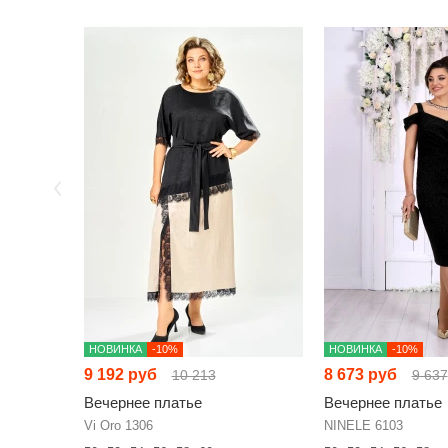
НОВИНКА
-10%
НОВИНКА
-10%
9 192 руб
8 673 руб
10 213
9 637
Вечернее платье
Вечернее платье
Vi Oro 1306
NINELE 6103