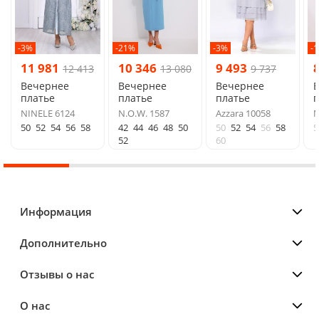
-3%
-21%
-3%
-
11 981
10 346
9 493
12 413
13 080
9 737
Вечернее
Вечернее
Вечернее
платье
платье
платье
п
NINELE 6124
N.O.W. 1587
Azzara 10058
М
50
52
54
56
58
42
44
46
48
50
50
52
54
56
58
5
52
60
Информация
Дополнительно
Отзывы о нас
О нас