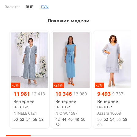
Валюта:
RUB
BYN
Похожие модели
-3%
-21%
-3%
11 981
10 346
9 493
12 413
13 080
9 737
Вечернее
Вечернее
Вечернее
платье
платье
платье
NINELE 6124
N.O.W. 1587
Azzara 10058
50
52
54
56
58
42
44
46
48
50
50
52
54
56
58
52
60