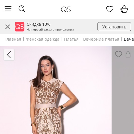
Скидка 10%
Установить
На первый заказ в приложении
Главная
Женская одежда
Платья
Вечерние платья
Вече