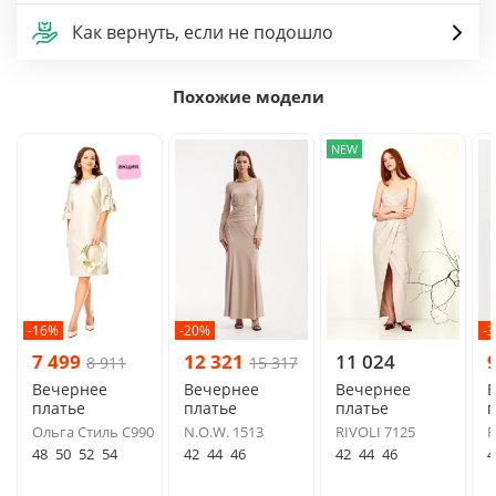
Как вернуть, если не подошло
Похожие модели
NEW
-16%
-20%
-
7 499
12 321
11 024
8 911
15 317
Вечернее
Вечернее
Вечернее
платье
платье
платье
п
Ольга Стиль С990
N.O.W. 1513
RIVOLI 7125
F
48
50
52
54
42
44
46
42
44
46
4