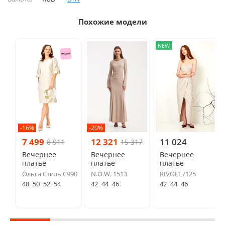
Похожие модели
NEW
-16%
-20%
7 499
12 321
11 024
8 911
15 317
Вечернее
Вечернее
Вечернее
платье
платье
платье
Ольга Стиль С990
N.O.W. 1513
RIVOLI 7125
48
50
52
54
42
44
46
42
44
46