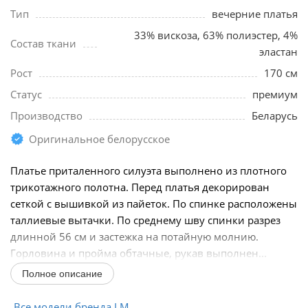
Тип
вечерние платья
33% вискоза, 63% полиэстер, 4%
Состав ткани
эластан
Рост
170 см
Статус
премиум
Производство
Беларусь
Оригинальное белорусское
Платье приталенного силуэта выполнено из плотного
трикотажного полотна. Перед платья декорирован
сеткой с вышивкой из пайеток. По спинке расположены
таллиевые вытачки. По среднему шву спинки разрез
длинной 56 см и застежка на потайную молнию.
Горловина и пройма обтачные, рукав выполнен...
Полное описание
Все модели бренда LM