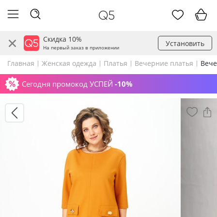
Скидка 10%
Установить
На первый заказ в приложении
Главная
Женская одежда
Платья
Вечерние платья
Вече
Сегодня промокод УСПЕЙ
-10%