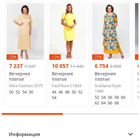
-23%
-12%
-25%
-
7 237
10 057
6 754
9 247
11 442
8 868
Вечернее
Вечернее
Вечернее
платье
платье
платье
п
Mira Fashion 5575
FauFilure C1854
Svetlana-Style
Л
1940
50
52
54
56
44
46
48
50
52
4
52
54
56
58
60
54
5
62
64
66
68
Информация