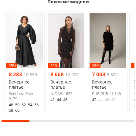
Похожие модели
-25%
-30%
-28%
-
8 283
8 668
7 003
10 859
12 007
9 522
Вечернее
Вечернее
Вечернее
платье
платье
платье
п
Svetlana-Style
N.O.W. 1622
PUR PUR 11-143
N
2179
42
44
46
42
44
46
48
4
48
50
52
54
56
5
58
60