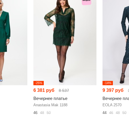
-25%
-14%
6 381 руб
9 397 руб
8 537
Вечернее платье
Вечернее пл
Anastasia Mak 1188
EOLA 2570
46
48
50
44
46
48
50