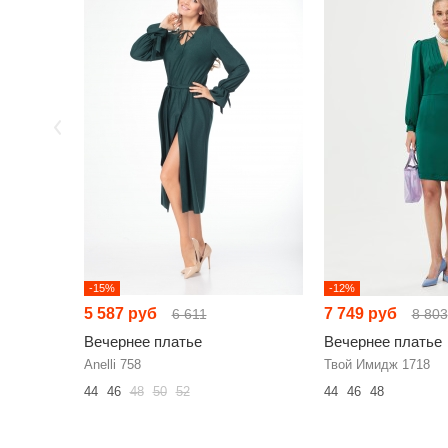
-15%
-12%
5 587 руб
7 749 руб
6 611
8 803
Вечернее платье
Вечернее платье
Anelli 758
Твой Имидж 1718
44
46
48
50
52
44
46
48