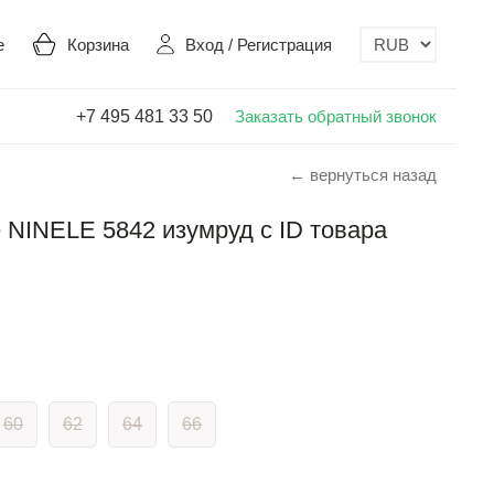
е
Корзина
Вход
/
Регистрация
+7 495 481 33 50
Заказать обратный звонок
← вернуться назад
 NINELE 5842 изумруд с ID товара
60
62
64
66