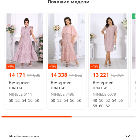
Похожие модели
N
-4%
-4%
-4%
14 171
14 338
13 221
14 688
14 862
13 701
Вечернее
Вечернее
Вечернее
платье
платье
платье
п
NINELE 6111
NINELE 7496
NINELE 6079
N
50
52
54
56
58
50
52
54
56
58
48
50
52
54
56
5
58
60
62
Информация