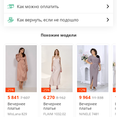
Как можно оплатить
Как вернуть, если не подошло
Похожие модели
-25%
-25%
-12%
-
5 841
6 270
9 964
7 607
8 162
11 338
Вечернее
Вечернее
Вечернее
платье
платье
платье
п
MisLana 829
FLAIM 1032.02
NINELE 7481
N