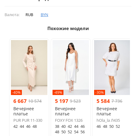
Валюта:
RUB
BYN
Похожие модели
-40%
-49%
-30%
6 667
5 197
5 584
10 574
9 523
7 736
Вечернее
Вечернее
Вечернее
платье
платье
платье
PUR PUR 11-330
FOXY FOX 1326
hOla_la Л435
42
44
46
48
38
40
42
44
46
46
48
50
52
48
50
52
54
56