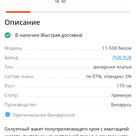
58
60
Описание
В наличии (быстрая доставка)
Модель
11-500 белое
Бренд
PUR PUR
Тип
вечерние платья
Состав ткани
пэ 97%, спандекс 3%
Рост
170 см
Статус
премиум
Производство
Беларусь
Оригинальное белорусское
Силуэтный жакет полуприлегающего кроя с имитацией
жилета, выполнен из костюмной ткани и изысканного