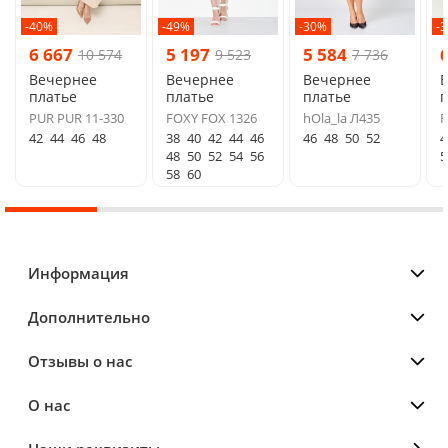
-40%
-49%
-30%
-
6 667
5 197
5 584
10 574
9 523
7 736
Вечернее
Вечернее
Вечернее
платье
платье
платье
п
PUR PUR 11-330
FOXY FOX 1326
hOla_la Л435
F
42
44
46
48
38
40
42
44
46
46
48
50
52
4
48
50
52
54
56
5
58
60
Информация
Дополнительно
Отзывы о нас
О нас