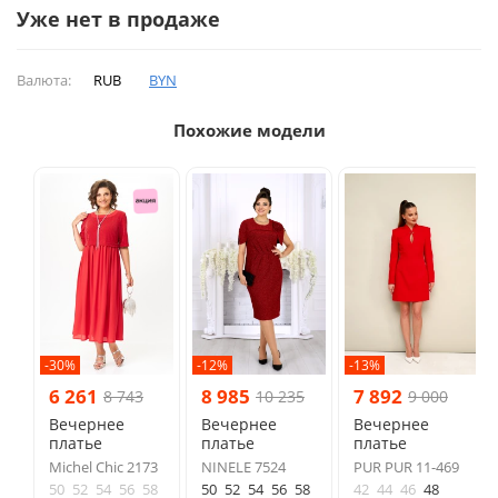
Уже нет в продаже
Валюта:
RUB
BYN
Похожие модели
-30%
-12%
-13%
6 261
8 985
7 892
8 743
10 235
9 000
Вечернее
Вечернее
Вечернее
платье
платье
платье
Michel Chic 2173
NINELE 7524
PUR PUR 11-469
50
52
54
56
58
50
52
54
56
58
42
44
46
48