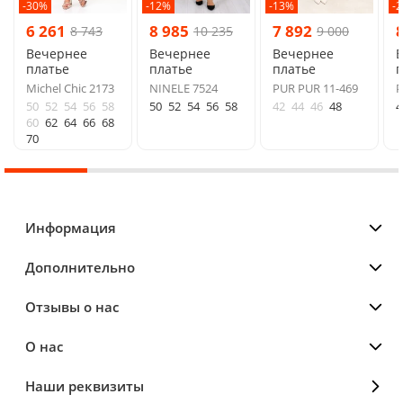
-30%
-12%
-13%
-
6 261
8 985
7 892
8 743
10 235
9 000
Вечернее
Вечернее
Вечернее
платье
платье
платье
п
Michel Chic 2173
NINELE 7524
PUR PUR 11-469
P
50
52
54
56
58
50
52
54
56
58
42
44
46
48
4
60
62
64
66
68
70
Информация
Дополнительно
Отзывы о нас
О нас
Наши реквизиты