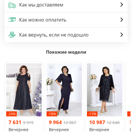
Как мы доставляем
Как можно оплатить
Как вернуть, если не подошло
Похожие модели
-24%
-18%
-13%
-
7 631
9 964
10 987
9 915
12 067
12 648
Вечернее
Вечернее
Вечернее