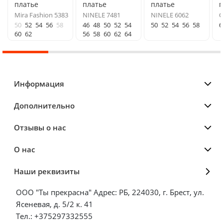
платье
платье
платье
п
Mira Fashion 5383
NINELE 7481
NINELE 6062
С
50
52
54
56
58
46
48
50
52
54
50
52
54
56
58
6
60
62
56
58
60
62
64
Информация
Дополнительно
Отзывы о нас
О нас
Наши реквизиты
ООО "Ты прекрасна" Адрес: РБ, 224030, г. Брест, ул.
Ясеневая, д. 5/2 к. 41
Тел.: +375297332555