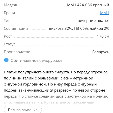
Модель
MALI 424-036 красный
Бренд
MALI
Тип
вечерние платья
Состав ткани
вискоза 32%, ПЭ 66%, лайкра 2%
Рост
170 см
Статус
Производство
Беларусь
Оригинальное белорусское
Платье полуприлегающего силуэта. По переду отрезное
по линии талии с рельефами, с асимметричной
фигурной горловиной. По низу переда фигурный
подрез, заканчивающийся разрезом по левой стороне
переда. По спинке средний шов с застежкой на молнию
и талиевые вытачки. Рукав втачной, зауженный...
Полное описание