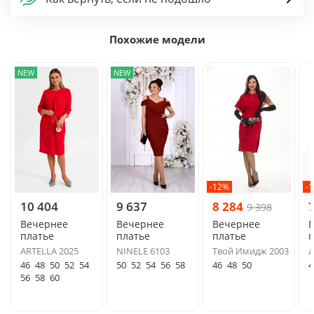
Похожие модели
NEW
NEW
-12%
-
10 404
9 637
8 284
9 398
Вечернее
Вечернее
Вечернее
платье
платье
платье
п
ARTELLA 2025
NINELE 6103
Твой Имидж 2003
Л
46
48
50
52
54
50
52
54
56
58
46
48
50
4
56
58
60