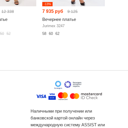
-13%
-28%
7 935 руб
5 982 р
12 338
9 125
атье
Вечернее платье
Вечерне
Jurimex 3247
Мублиз п
50
52
58
60
62
46
48
50
Наличными при получении или
банковской картой онлайн через
международную систему ASSIST или