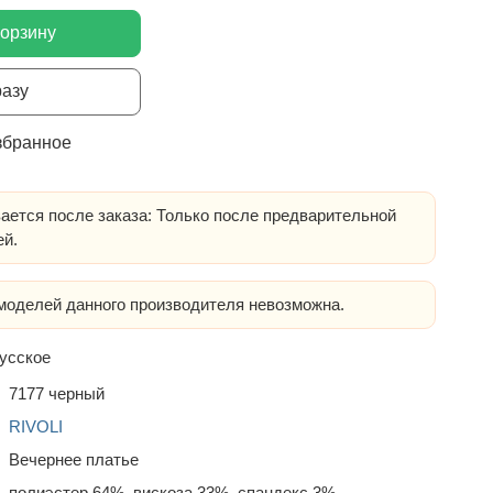
корзину
разу
збранное
ается после заказа: Только после предварительной
ей.
оделей данного производителя невозможна.
усское
7177 черный
RIVOLI
Вечернее платье
полиэстер 64%, вискоза 33%, спандекс 3%