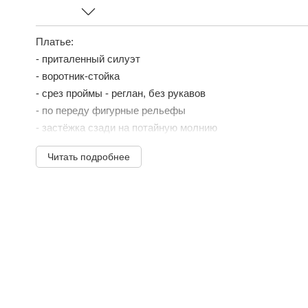
Платье:
- приталенный силуэт
- воротник-стойка
- срез проймы - реглан, без рукавов
- по переду фигурные рельефы
- застёжка сзади на потайную молнию
- юбка «солнце» ассиметричной длины
Читать подробнее
- верх изделия на подкладке
- дополнительная юбка покроя ""полусолнце"" на подкл
самостоятельным ...