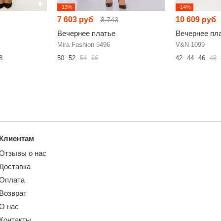
-13%
-14%
7 603 руб
10 609 руб
8 743
Вечернее платье
Вечернее пл
Mira Fashion 5496
V&N 1099
8
50
52
54
56
42
44
46
48
Клиентам
Отзывы о нас
Доставка
Оплата
Возврат
О нас
Контакты