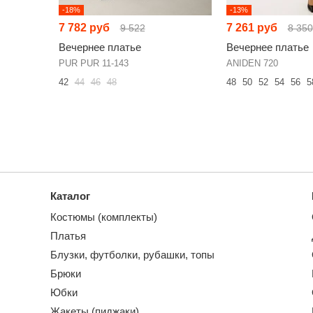
-18%
-13%
7 782 руб
7 261 руб
9 522
8 350
Вечернее платье
Вечернее платье
PUR PUR 11-143
ANIDEN 720
42
44
46
48
48
50
52
54
56
5
Каталог
Костюмы (комплекты)
Платья
Блузки, футболки, рубашки, топы
Брюки
Юбки
Жакеты (пиджаки)