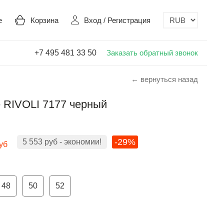
е
Корзина
Вход
/
Регистрация
+7 495 481 33 50
Заказать обратный звонок
← вернуться назад
 RIVOLI 7177 черный
-29%
5 553
руб
- экономии!
уб
48
50
52