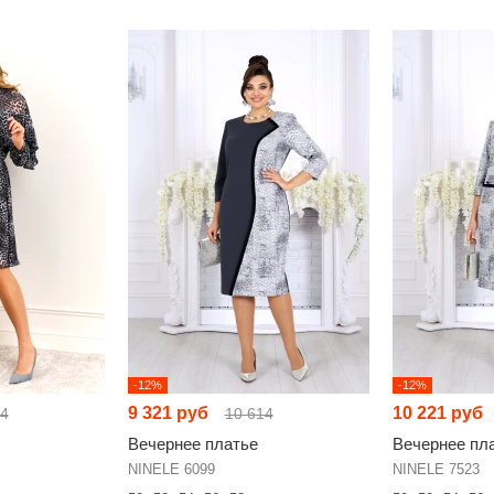
-12%
-12%
9 321 руб
10 221 руб
24
10 614
Вечернее платье
Вечернее пл
NINELE 6099
NINELE 7523