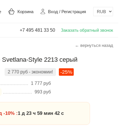
е
Корзина
Вход
/
Регистрация
+7 495 481 33 50
Заказать обратный звонок
← вернуться назад
 Svetlana-Style 2213 серый
-25%
2 770
руб
- экономии!
1 777
руб
993
руб
 -10% :
1 д 23 ч 59 мин 41 с