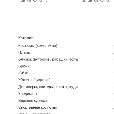
48
50
52
54
56
46
48
50
52
54
Каталог
Костюмы (комплекты)
Платья
Блузки, футболки, рубашки, топы
Брюки
Юбки
Жакеты (пиджаки)
Джемперы, свитеры, кофты, худи
Кардиганы
Верхняя одежда
Спортивные костюмы