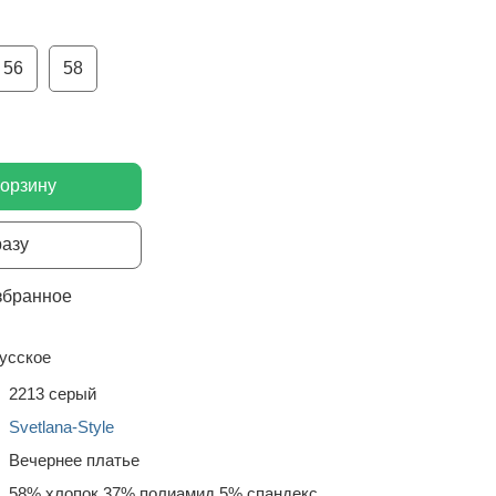
56
58
корзину
разу
збранное
усское
2213 серый
Svetlana-Style
Вечернее платье
58% хлопок 37% полиамид 5% спандекс