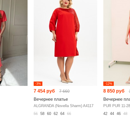
-3%
-12%
7 454 руб
8 850 руб
7 660
Вечернее платье
Вечернее пл
ALGRANDA (Novella Sharm) A4117
PUR PUR 11-2
56
58
60
62
64
66
42
44
46
48