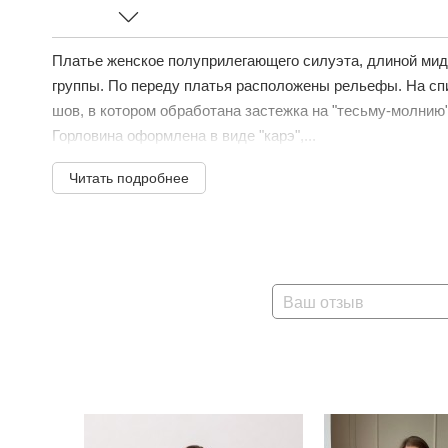
Платье женское полуприлегающего силуэта, длиной мид
группы. По переду платья расположены рельефы. На сп
шов, в котором обработана застежка на "тесьму-молнию"
Горловина оформлена в виде "карэ",...
Читать подробнее
Ваш отзыв