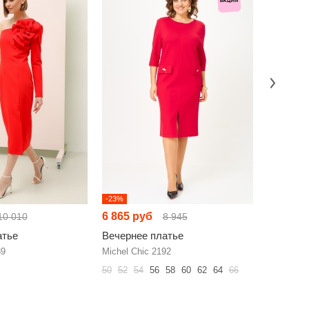
-23%
-19%
6 865 руб
9 007 р
10 010
8 945
атье
Вечернее платье
Вечерне
89
Michel Chic 2192
Galean St
50
52
54
56
58
60
62
64
66
44
46
48