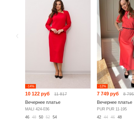
-14%
-12%
10 122 руб
7 749 руб
11 817
8 795
Вечернее платье
Вечернее платье
MALI 424-036
PUR PUR 11-195
46
48
50
52
54
42
44
46
48