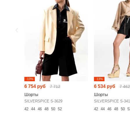
-13%
-13%
6 754 руб
6 534 руб
7 712
7 462
Шорты
Шорты
SILVERSPICE S-3629
SILVERSPICE S-341
42
44
46
48
50
52
42
44
46
48
50
5