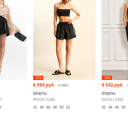
-37%
-50%
6 594 руб
6 542 руб
9 980
Шорты
Шорты
7
RIVOLI 5246
RIVOLI 5200
2
42
44
46
48
50
52
42
44
46
48