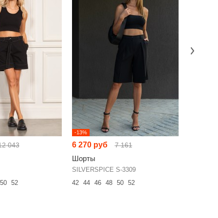
-13%
НОВИНКА
6 270 руб
9 105 р
12 043
7 161
Шорты
Шорты
SILVERSPICE S-3309
RIVOLI 5
50
52
42
44
46
48
50
52
42
44
46