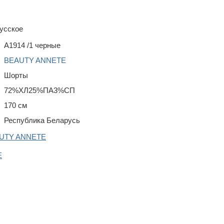
усское
A1914 /1 черные
BEAUTY ANNETE
Шорты
72%ХЛ25%ПА3%СП
170 см
Республика Беларусь
AUTY ANNETE
E