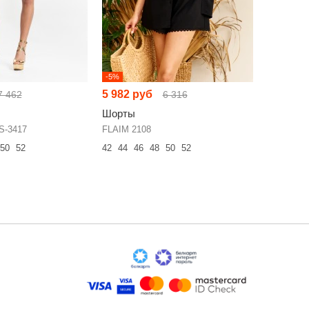
-5%
-3%
5 982 руб
6 180 р
7 462
6 316
Шорты
Шорты
S-3417
FLAIM 2108
ELLETTO 
50
52
42
44
46
48
50
52
42
44
46