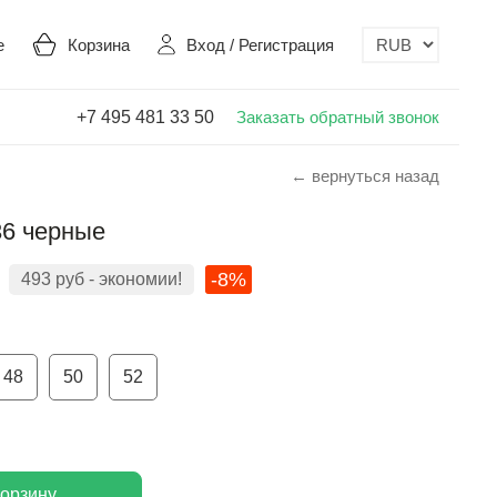
е
Корзина
Вход
/
Регистрация
+7 495 481 33 50
Заказать обратный звонок
← вернуться назад
36 черные
-8%
493
руб
- экономии!
48
50
52
корзину