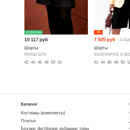
НОВИНКА
-3%
10 117 руб
7 505 руб
7 712
Шорты
Шорты
RIVOLI 5274
SILVERSPICE S-362
42
44
46
48
50
52
42
44
46
48
50
5
Каталог
Костюмы (комплекты)
Платья
Блузки, футболки, рубашки, топы