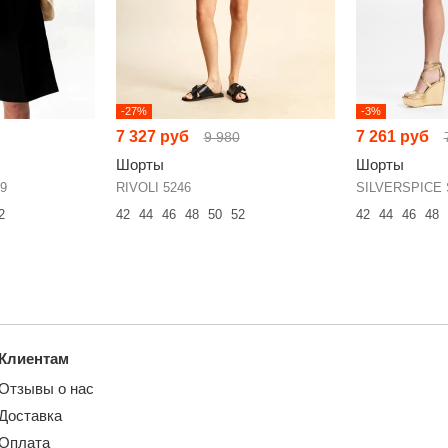
-27%
-3%
7 327 руб
7 261 руб
9 980
Шорты
Шорты
9
RIVOLI 5246
SILVERSPICE 
2
42
44
46
48
50
52
42
44
46
48
Клиентам
Отзывы о нас
Доставка
Оплата