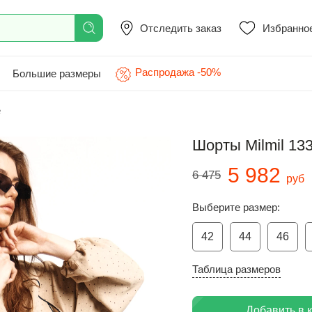
Отследить заказ
Избранно
Распродажа -50%
Большие размеры
е
Шорты Milmil 13
5 982
6 475
руб
Выберите размер:
42
44
46
Таблица размеров
Добавить в 