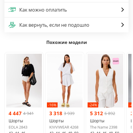
Как можно оплатить
Как вернуть, если не подошло
Похожие модели
-16%
-24%
-
4 447
3 318
5 312
4 941
3 939
6 892
Шорты
Шорты
Шорты
EOLA 2843
KIVVIWEAR 4268
The Name 2398
D
42
44
46
42
44
46
48
50
42
44
46
48
50
4