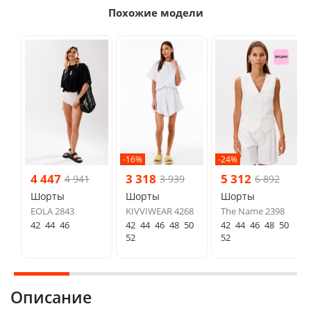
Похожие модели
-16%
-24%
4 447
3 318
5 312
4 941
3 939
6 892
Шорты
Шорты
Шорты
EOLA 2843
KIVVIWEAR 4268
The Name 2398
42
44
46
42
44
46
48
50
42
44
46
48
50
52
52
Описание