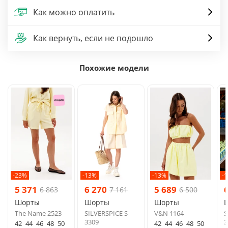
Как можно оплатить
Как вернуть, если не подошло
Похожие модели
-23%
-13%
-13%
-
5 371
6 270
5 689
6 863
7 161
6 500
Шорты
Шорты
Шорты
The Name 2523
SILVERSPICE S-
V&N 1164
S
3309
3
42
44
46
48
50
42
44
46
48
50