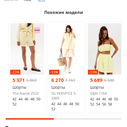
Похожие модели
-23%
-13%
-13%
5 371
6 270
5 689
6 863
7 161
6 500
Шорты
Шорты
Шорты
The Name 2523
SILVERSPICE S-
V&N 1164
3309
42
44
46
48
50
42
44
46
48
50
42
44
46
48
50
52
52
54
56
58
52