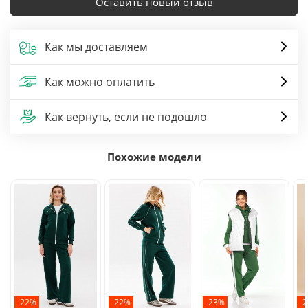
Оставить новый отзыв
Как мы доставляем
Как можно оплатить
Как вернуть, если не подошло
Похожие модели
-22%
-22%
-23%
-