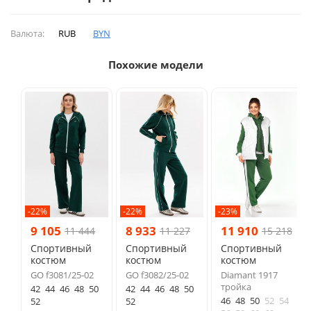
Валюта:
RUB
BYN
Похожие модели
-22%
-22%
-23%
9 105
8 933
11 910
11 444
11 227
15 218
Спортивный
Спортивный
Спортивный
костюм
костюм
костюм
GO f3081/25-02
GO f3082/25-02
Diamant 1917
тройка
42
44
46
48
50
42
44
46
48
50
46
48
50
52
54
52
52