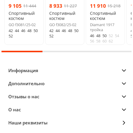
9 105
8 933
11 910
11 444
11 227
15 218
Спортивный
Спортивный
Спортивный
костюм
костюм
костюм
GO f3081/25-02
GO f3082/25-02
Diamant 1917
R
тройка
42
44
46
48
50
42
44
46
48
50
4
46
48
50
52
54
52
52
5
56
58
60
62
Информация
Дополнительно
Отзывы о нас
О нас
Наши реквизиты