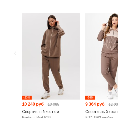
-23%
-24%
10 240 руб
9 364 руб
13 085
12 0
Спортивный костюм
Спортивный кост
Fantazia Mod 5232
FITA 1863 двойка