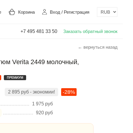
е
Корзина
Вход
/
Регистрация
+7 495 481 33 50
Заказать обратный звонок
← вернуться назад
юм Verita 2449 молочный,
ПРЕМИУМ
-28%
2 895
руб
- экономии!
1 975
руб
920
руб