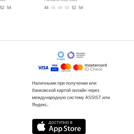
52
54
44
46
48
50
52
54
48
50
52
Наличными при получении или
банковской картой онлайн через
международную систему ASSIST или
Яндекс.