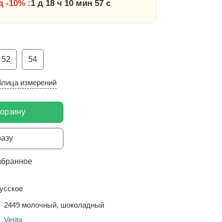
 -10% :
1 д 18 ч 10 мин 56 с
52
54
блица измерений
корзину
разу
збранное
усское
2449 молочный, шоколадный
Verita