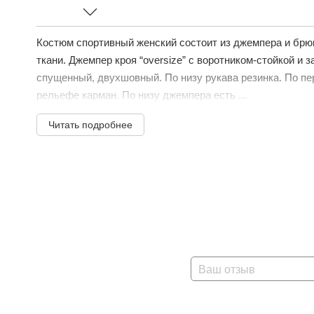
Костюм спортивный женский состоит из джемпера и брю
ткани. Джемпер кроя “oversize” с воротником-стойкой и 
спущенный, двухшовный. По низу рукава резинка. По пер
рельефе карман. По низу джемпера есть ...
Читать подробнее
Ваш отзыв