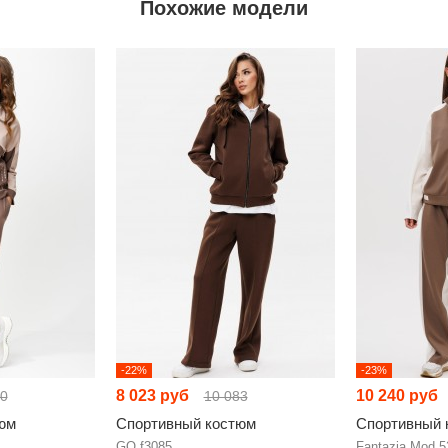
Похожие модели
-22%
-23%
8 023 руб
10 240 руб
30
10 083
юм
Спортивный костюм
Спортивный 
GO f3085
Fantazia Mod 5