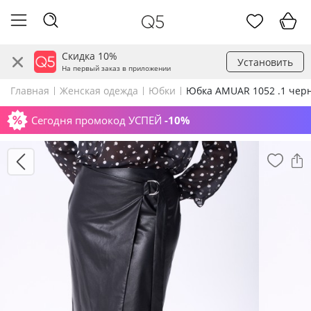
Скидка 10%
Установить
На первый заказ в приложении
Главная
Женская одежда
Юбки
Юбка AMUAR 1052 .1 чер
Сегодня промокод УСПЕЙ
-10%