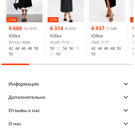
-23%
-25%
-
9 688
6 314
6 937
12 379
8 293
7 708
Юбка
Юбка
Юбка
RIVOLI 4068
Anelli 1510
V&N 1177
E
42
44
46
48
50
50
52
54
56
58
42
44
46
48
50
4
52
60
62
52
5
Информация
Дополнительно
Отзывы о нас
О нас