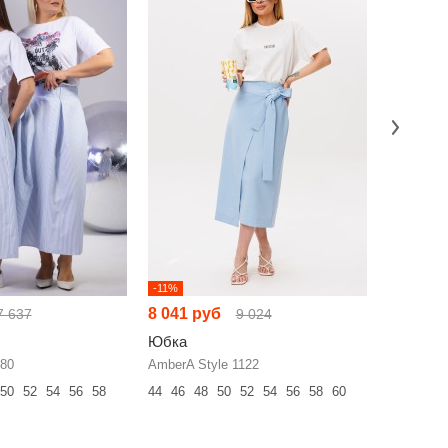
-11%
-3%
8 041 руб
6 426 р
7 637
9 024
Юбка
Юбка
80
AmberA Style 1122
Rumoda 2
50
52
54
56
58
44
46
48
50
52
54
56
58
60
46
48
50