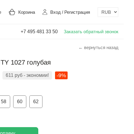
е
Корзина
Вход
/
Регистрация
+7 495 481 33 50
Заказать обратный звонок
← вернуться назад
TY 1027 голубая
-9%
611
руб
- экономии!
58
60
62
корзину