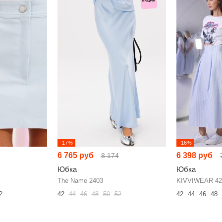
-17%
-16%
6 765 руб
6 398 руб
8 174
Юбка
Юбка
The Name 2403
KIVVIWEAR 42
2
42
44
46
48
50
52
42
44
46
48