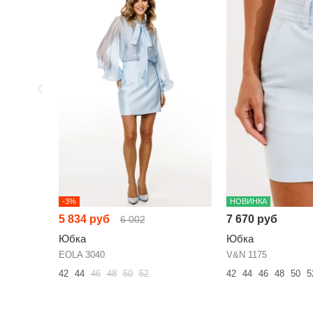
-3%
НОВИНКА
5 834 руб
7 670 руб
6 002
Юбка
Юбка
EOLA 3040
V&N 1175
42
44
46
48
50
52
42
44
46
48
50
5