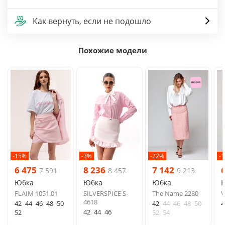
Как вернуть, если не подошло
Похожие модели
-15%
-3%
-22%
-
6 475
8 236
7 142
7 591
8 457
9 213
Юбка
Юбка
Юбка
FLAIM 1051.01
SILVERSPICE S-
The Name 2280
V
4618
42
44
46
48
50
42
44
46
48
50
4
42
44
46
52
52
54