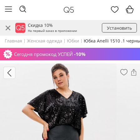
Скидка 10%
Установить
На первый заказ в приложении
Главная
Женская одежда
Юбки
Юбка Anelli 1510 .1 черн
Сегодня промокод УСПЕЙ
-10%