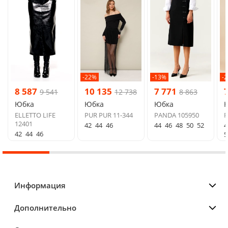
-22%
-13%
-
8 587
10 135
7 771
9 541
12 738
8 863
Юбка
Юбка
Юбка
ELLETTO LIFE
PUR PUR 11-344
PANDA 105950
R
12401
42
44
46
44
46
48
50
52
4
42
44
46
5
Информация
Дополнительно