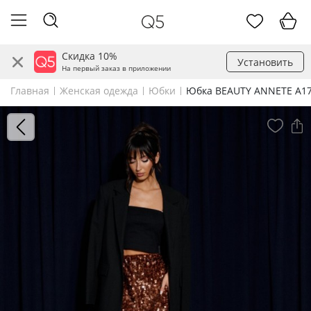
Скидка 10%
Установить
На первый заказ в приложении
Главная
Женская одежда
Юбки
Юбка BEAUTY ANNETE A17