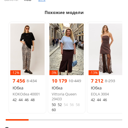
Похожие модели
-12%
-3%
-13%
7 456
10 179
7 212
8 434
10 449
8 293
Юбка
Юбка
Юбка
KOKOdea 40001
Vittoria Queen
EOLA 3004
29433
42
44
46
48
42
44
46
50
52
54
56
58
60