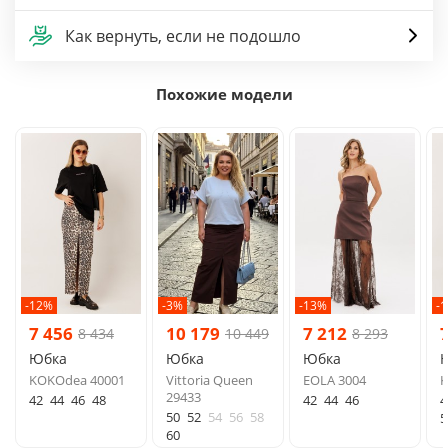
Как вернуть, если не подошло
Похожие модели
-12%
-3%
-13%
-
7 456
10 179
7 212
8 434
10 449
8 293
Юбка
Юбка
Юбка
KOKOdea 40001
Vittoria Queen
EOLA 3004
K
29433
42
44
46
48
42
44
46
4
50
52
54
56
58
5
60