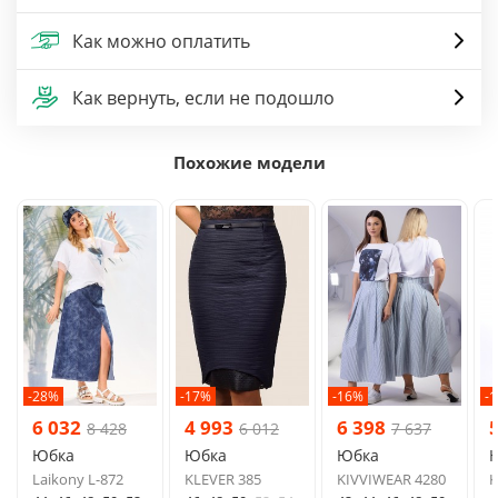
Как можно оплатить
Как вернуть, если не подошло
Похожие модели
-28%
-17%
-16%
-
6 032
4 993
6 398
8 428
6 012
7 637
Юбка
Юбка
Юбка
Laikony L-872
KLEVER 385
KIVVIWEAR 4280
K