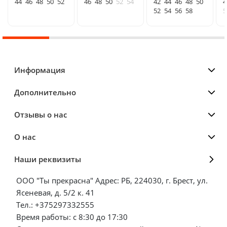
44
46
48
50
52
46
48
50
52
54
42
44
46
48
50
4
52
54
56
58
5
Информация
Дополнительно
Отзывы о нас
О нас
Наши реквизиты
ООО "Ты прекрасна" Адрес: РБ, 224030, г. Брест, ул.
Ясеневая, д. 5/2 к. 41
Тел.: +375297332555
Время работы: с 8:30 до 17:30