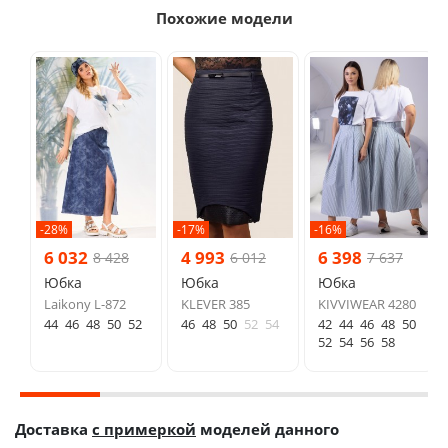
Похожие модели
-28%
-17%
-16%
6 032
4 993
6 398
8 428
6 012
7 637
Юбка
Юбка
Юбка
Laikony L-872
KLEVER 385
KIVVIWEAR 4280
44
46
48
50
52
46
48
50
52
54
42
44
46
48
50
52
54
56
58
Доставка
с примеркой
моделей данного