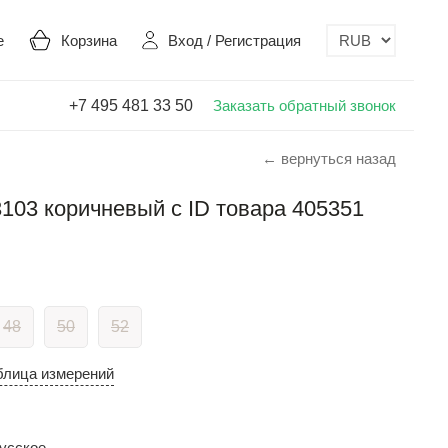
е
Корзина
Вход
/
Регистрация
+7 495 481 33 50
Заказать обратный звонок
← вернуться назад
03 коричневый с ID товара 405351
48
50
52
блица измерений
усское