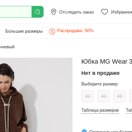
Отследить заказ
Избранно
Распродажа -50%
Большие размеры
ичневый
Юбка MG Wear 31
Нет в продаже
Выберите размер:
42
44
46
Таблица размеров
Та
Оригинальное белор