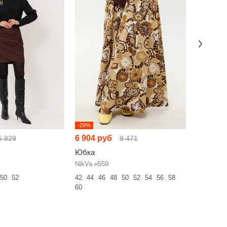
-29%
-13%
6 904 руб
5 784 р
6 829
9 471
Юбка
Юбка
NikVa н559
Люше 441
50
52
42
44
46
48
50
52
54
56
58
44
46
48
60