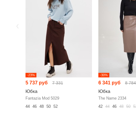
-23%
-30%
5 737 руб
6 341 руб
7 331
8 784
Юбка
Юбка
Fantazia Mod 5029
The Name 2334
44
46
48
50
52
42
44
46
48
50
5