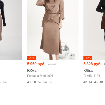
-23%
-15%
5 969 руб
5 828 руб
7 628
Юбка
Юбка
Fantazia Mod 4991
FLAIM 1124
2
54
48
50
52
54
56
42
44
46
48