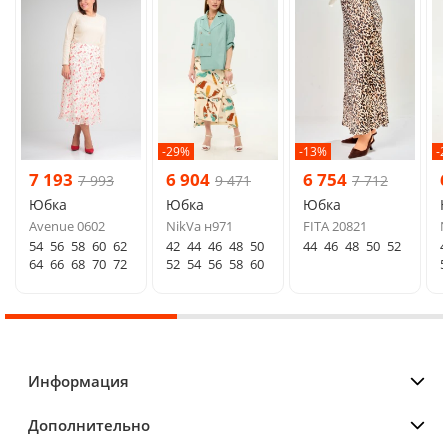
-29%
-13%
-
7 193
6 904
6 754
7 993
9 471
7 712
Юбка
Юбка
Юбка
Avenue 0602
NikVa н971
FITA 20821
N
54
56
58
60
62
42
44
46
48
50
44
46
48
50
52
4
64
66
68
70
72
52
54
56
58
60
5
Информация
Дополнительно