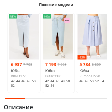
Похожие модели
NEW
NEW
-13%
6 937
7 193
5 784
7 708
7 993
6 609
Юбка
Юбка
Юбка
V&N 1177
Buter 3386
Rumoda 2290
42
44
46
48
50
42
44
46
48
50
46
48
50
52
54
52
52
54
Описание