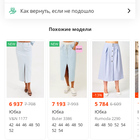
Как вернуть, если не подошло
Похожие модели
NEW
NEW
-13%
-
6 937
7 193
5 784
7 708
7 993
6 609
Юбка
Юбка
Юбка
V&N 1177
Buter 3386
Rumoda 2290
V
2
42
44
46
48
50
42
44
46
48
50
46
48
50
52
54
5
52
52
54
6