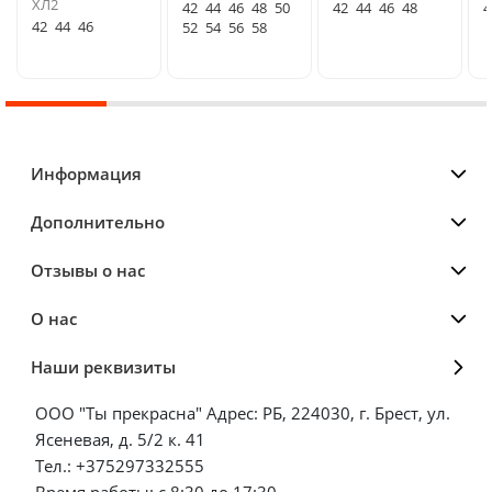
ХЛ2
42
44
46
48
50
42
44
46
48
4
42
44
46
52
54
56
58
Информация
Дополнительно
Отзывы о нас
О нас
Наши реквизиты
ООО "Ты прекрасна" Адрес: РБ, 224030, г. Брест, ул.
Ясеневая, д. 5/2 к. 41
Тел.: +375297332555
Время работы: с 8:30 до 17:30