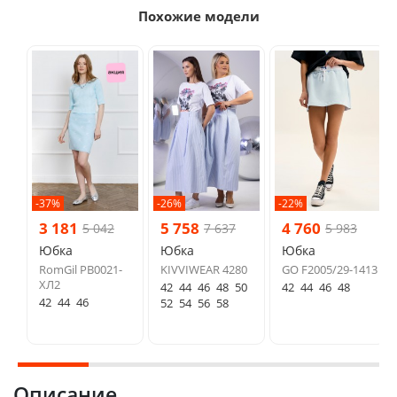
Похожие модели
-37%
-26%
-22%
3 181
5 758
4 760
5 042
7 637
5 983
Юбка
Юбка
Юбка
RomGil РВ0021-
KIVVIWEAR 4280
GO F2005/29-1413
ХЛ2
42
44
46
48
50
42
44
46
48
42
44
46
52
54
56
58
Описание