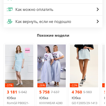
Как можно оплатить
Как вернуть, если не подошло
Похожие модели
-37%
-26%
-22%
-
3 181
5 758
4 760
5 042
7 637
5 983
Юбка
Юбка
Юбка
RomGil РВ0021-
KIVVIWEAR 4280
GO F2005/29-1413
G