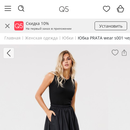
Скидка 10%
Установить
На первый заказ в приложении
Главная
Женская одежда
Юбки
Юбка PRATA wear s001 ч