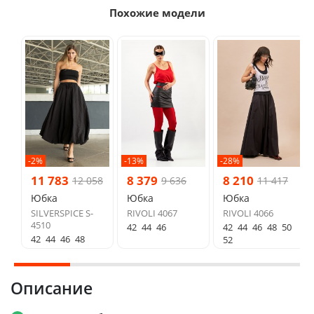
Похожие модели
-2%
-13%
-28%
11 783
8 379
8 210
12 058
9 636
11 417
Юбка
Юбка
Юбка
SILVERSPICE S-
RIVOLI 4067
RIVOLI 4066
4510
42
44
46
42
44
46
48
50
42
44
46
48
52
Описание