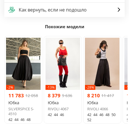
Как вернуть, если не подошло
Похожие модели
-2%
-13%
-28%
-
11 783
8 379
8 210
12 058
9 636
11 417
Юбка
Юбка
Юбка
SILVERSPICE S-
RIVOLI 4067
RIVOLI 4066
R
4510
42
44
46
42
44
46
48
50
4
42
44
46
48
52
5