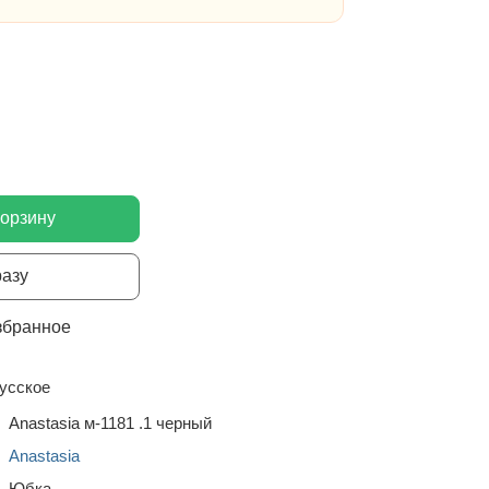
корзину
разу
збранное
усское
Anastasia м-1181 .1 черный
Anastasia
Юбка