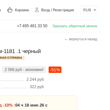
е
Корзина
Вход
/
Регистрация
+7 495 481 33 50
Заказать обратный звонок
← вернуться назад
м-1181 .1 черный
НАЯ ОТПРАВКА
-51%
2 566
руб
- экономии!
2 244
руб
322
руб
 -10% :
04 ч 18 мин 25 с