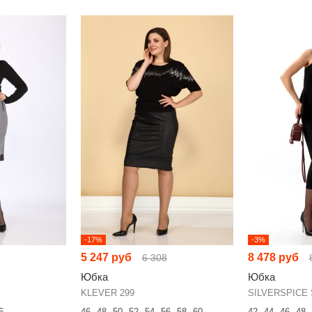
-17%
-3%
5 247 руб
8 478 руб
6 308
Юбка
Юбка
KLEVER 299
SILVERSPICE 
6
46
48
50
52
54
56
58
60
42
44
46
48