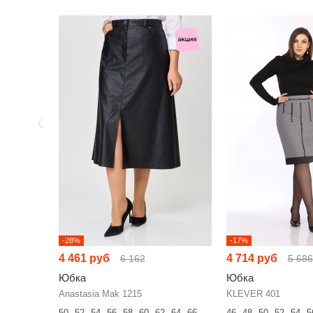
-28%
-17%
4 461 руб
4 714 руб
6 162
5 686
Юбка
Юбка
Anastasia Mak 1215
KLEVER 401
50
52
54
56
58
60
62
64
66
46
48
50
52
54
5