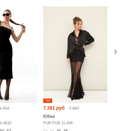
-9%
-17%
7 261 руб
5 247 р
8 704
7 997
Юбка
Юбка
S-4616
PUR PUR 11-448
KLEVER 
50
52
42
44
46
48
48
50
52