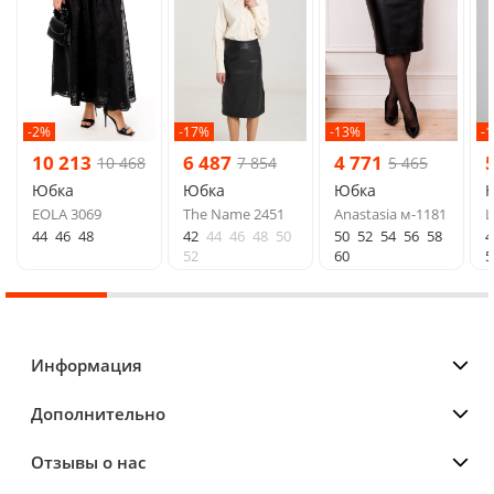
-2%
-17%
-13%
-
10 213
6 487
4 771
10 468
7 854
5 465
Юбка
Юбка
Юбка
EOLA 3069
The Name 2451
Anastasia м-1181
L
44
46
48
42
44
46
48
50
50
52
54
56
58
4
52
60
5
Информация
Дополнительно
Отзывы о нас