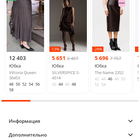
-13%
-28%
-
12 403
5 651
5 696
6 457
7 757
Юбка
Юбка
Юбка
Vittoria Queen
SILVERSPICE S-
The Name 2352
S
30453
4514
42
44
46
48
50
5
48
50
52
54
56
42
44
46
48
52
54
58
Информация
Дополнительно