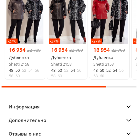
-27%
-27%
-27%
-
16 954
16 954
16 954
22 709
22 709
22 709
Дубленка
Дубленка
Дубленка
Shetti 2158
Shetti 2158
Shetti 2158
D
48
50
52
54
56
48
50
52
54
56
48
50
52
54
56
4
58
60
58
60
58
60
Информация
Дополнительно
Отзывы о нас