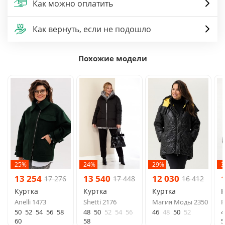
Как можно оплатить
Как вернуть, если не подошло
Похожие модели
-25%
-24%
-29%
-
13 254
13 540
12 030
17 276
17 448
16 412
Куртка
Куртка
Куртка
К
Anelli 1473
Shetti 2176
Магия Моды 2350
R
50
52
54
56
58
48
50
52
54
56
46
48
50
52
4
60
58
5