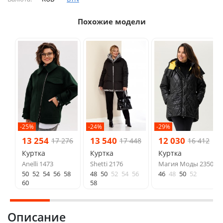
Похожие модели
-25%
-24%
-29%
13 254
13 540
12 030
17 276
17 448
16 412
Куртка
Куртка
Куртка
Anelli 1473
Shetti 2176
Магия Моды 2350
50
52
54
56
58
48
50
52
54
56
46
48
50
52
60
58
Описание