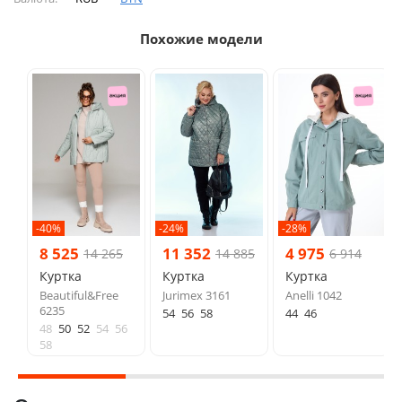
Похожие модели
-40%
-24%
-28%
8 525
11 352
4 975
14 265
14 885
6 914
Куртка
Куртка
Куртка
Beautiful&Free
Jurimex 3161
Anelli 1042
6235
54
56
58
44
46
48
50
52
54
56
58