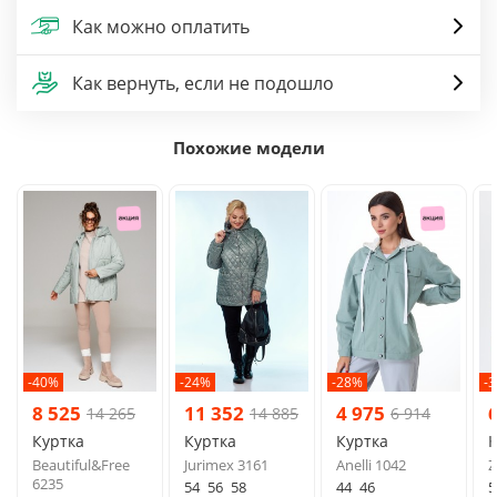
Как можно оплатить
Как вернуть, если не подошло
Похожие модели
-40%
-24%
-28%
-
8 525
11 352
4 975
14 265
14 885
6 914
Куртка
Куртка
Куртка
К
Beautiful&Free
Jurimex 3161
Anelli 1042
Z
6235
54
56
58
44
46
5