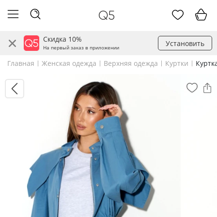
Скидка 10%
Установить
На первый заказ в приложении
Главная
Женская одежда
Верхняя одежда
Куртки
Куртк