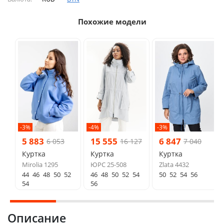
Похожие модели
-3%
-4%
-3%
5 883
15 555
6 847
6 053
16 127
7 040
Куртка
Куртка
Куртка
Mirolia 1295
ЮРС 25-508
Zlata 4432
44
46
48
50
52
46
48
50
52
54
50
52
54
56
54
56
Описание