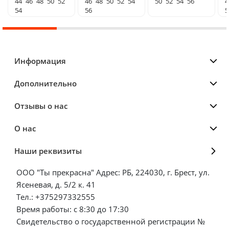
44
46
48
50
52
46
48
50
52
54
50
52
54
56
4
54
56
5
Информация
Дополнительно
Отзывы о нас
О нас
Наши реквизиты
ООО "Ты прекрасна" Адрес: РБ, 224030, г. Брест, ул.
Ясеневая, д. 5/2 к. 41
Тел.: +375297332555
Время работы: с 8:30 до 17:30
Свидетельство о государственной регистрации №