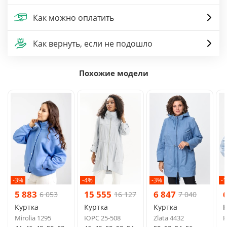
Как можно оплатить
Как вернуть, если не подошло
Похожие модели
-3%
-4%
-3%
-
5 883
15 555
6 847
6 053
16 127
7 040
Куртка
Куртка
Куртка
К
Mirolia 1295
ЮРС 25-508
Zlata 4432
K