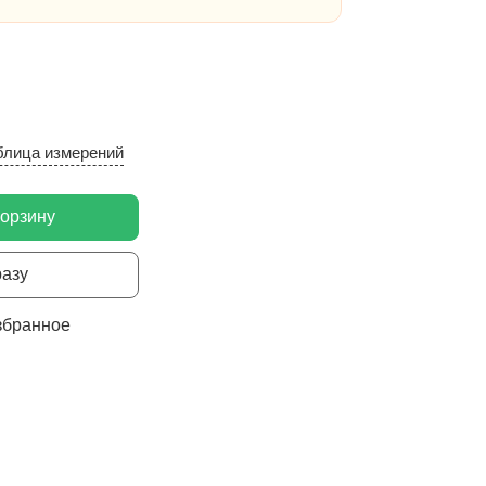
блица измерений
корзину
разу
збранное