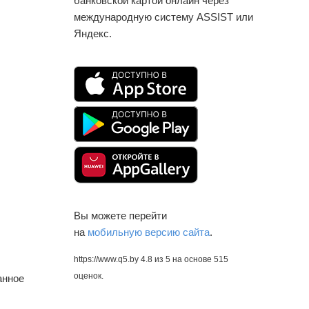
банковской картой онлайн через
международную систему ASSIST или
Яндекс.
Вы можете перейти
на
мобильную версию сайта
.
https://www.q5.by
4.8
из
5
на основе
515
оценок.
анное