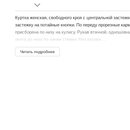
Куртка женская, свободного кроя с центральной застежк
застежку на потайные кнопки. По переду прорезные кар
присборена по низу на кулису. Рукав втачной, одношов
оката до низа по линии стяжки. Низ рукава ...
Читать подробнее