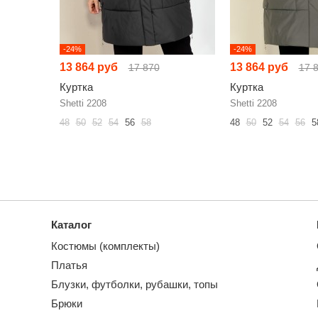
-24%
-24%
13 864 руб
13 864 руб
17 870
17 
Куртка
Куртка
Shetti 2208
Shetti 2208
48
50
52
54
56
58
48
50
52
54
56
5
Каталог
Костюмы (комплекты)
Платья
Блузки, футболки, рубашки, топы
Брюки