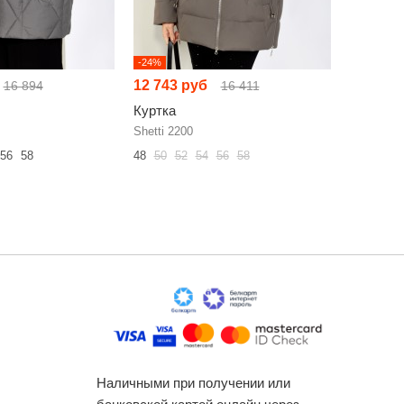
-24%
-24%
12 743 руб
13 863 
16 894
16 411
Куртка
Куртка
Shetti 2200
Shetti 220
56
58
48
50
52
54
56
58
48
50
52
Наличными при получении или