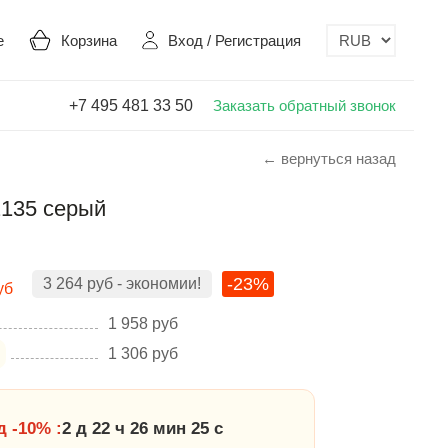
е
Корзина
Вход
/
Регистрация
+7 495 481 33 50
Заказать обратный звонок
← вернуться назад
2135 серый
-23%
3 264
руб
- экономии!
уб
1 958
руб
1 306
руб
 -10% :
2 д 22 ч 26 мин 25 с