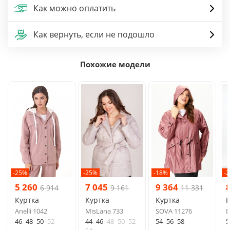
Как можно оплатить
Как вернуть, если не подошло
Похожие модели
-25%
-25%
-18%
-
5 260
7 045
9 364
6 914
9 161
11 331
Куртка
Куртка
Куртка
К
Anelli 1042
MisLana 733
SOVA 11276
D
46
48
50
52
44
46
48
50
52
54
56
58
5