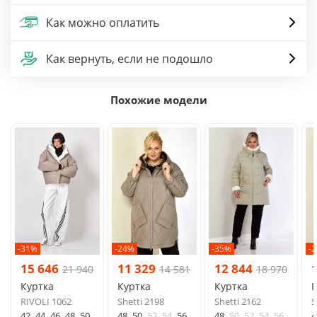
Как можно оплатить
Как вернуть, если не подошло
Похожие модели
-31%
-24%
-35%
-
15 646
11 329
12 844
21 940
14 581
18 970
Куртка
Куртка
Куртка
К
RIVOLI 1062
Shetti 2198
Shetti 2162
S
42
44
46
48
50
48
50
52
54
56
48
50
52
54
56
4