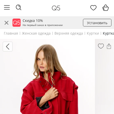
Скидка 10%
Установить
На первый заказ в приложении
Главная
Женская одежда
Верхняя одежда
Куртки
Куртк