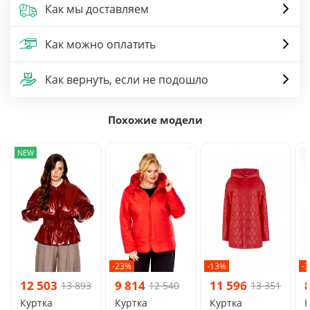
Как мы доставляем
Как можно оплатить
Как вернуть, если не подошло
Похожие модели
NEW
-23%
-13%
-
12 503
9 814
11 596
13 893
12 540
13 351
Куртка
Куртка
Куртка
К