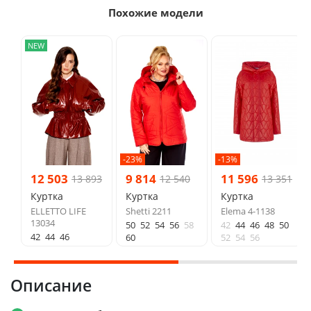
Похожие модели
NEW
-23%
-13%
12 503
9 814
11 596
13 893
12 540
13 351
Куртка
Куртка
Куртка
ELLETTO LIFE
Shetti 2211
Elema 4-1138
13034
50
52
54
56
58
42
44
46
48
50
42
44
46
60
52
54
56
Описание