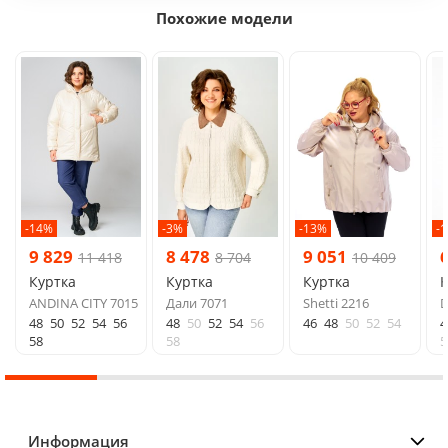
Похожие модели
-14%
-3%
-13%
-
9 829
8 478
9 051
11 418
8 704
10 409
Куртка
Куртка
Куртка
К
ANDINA CITY 7015
Дали 7071
Shetti 2216
D
48
50
52
54
56
48
50
52
54
56
46
48
50
52
54
4
58
58
5
Информация