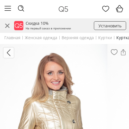
Скидка 10%
Установить
На первый заказ в приложении
Главная
Женская одежда
Верхняя одежда
Куртки
Куртка