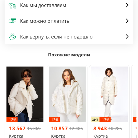
Как мы доставляем
Как можно оплатить
Как вернуть, если не подошло
Похожие модели
-12%
-13%
-13%
-
ХИТ
13 567
10 857
8 943
15 369
12 486
10 285
Куртка
Куртка
Куртка
К