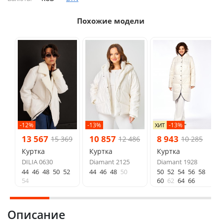
Похожие модели
-12%
-13%
-13%
ХИТ
13 567
10 857
8 943
15 369
12 486
10 285
Куртка
Куртка
Куртка
DILIA 0630
Diamant 2125
Diamant 1928
44
46
48
50
52
44
46
48
50
50
52
54
56
58
54
60
62
64
66
Описание