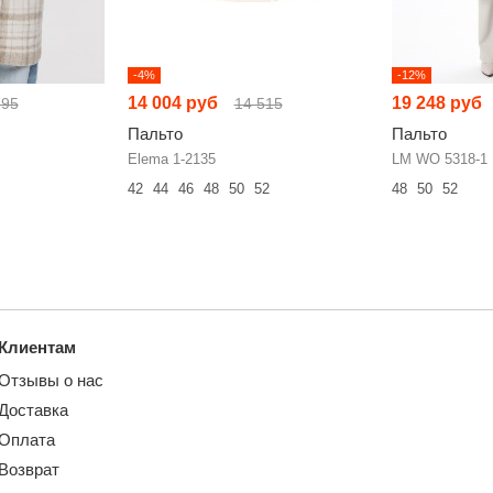
-4%
-12%
14 004 руб
19 248 руб
795
14 515
Пальто
Пальто
Elema 1-2135
LM WO 5318-1
42
44
46
48
50
52
48
50
52
Клиентам
Отзывы о нас
Доставка
Оплата
Возврат