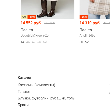
Хит
-30%
-15%
14 552 руб
14 310 руб
20 769
16 
Пальто
Пальто
Beautiful&Free 7014
Anelli 1495
44
46
48
50
52
50
52
Каталог
Костюмы (комплекты)
Платья
Блузки, футболки, рубашки, топы
Брюки