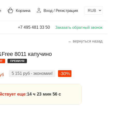
е
Корзина
Вход
/
Регистрация
+7 495 481 33 50
Заказать обратный звонок
← вернуться назад
&Free 8011 капучино
НТ
ПРЕМИУМ
-30%
5 151
руб
- экономии!
уб
йствует еще:
14 ч 23 мин 55 с