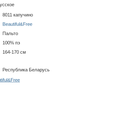
усское
8011 капучино
Beautiful&Free
Пальто
100% пэ
164-170 см
Республика Беларусь
iful&Free