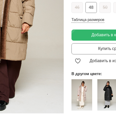
46
48
50
Таблица размеров
Добавить в 
Купить с
Добавить в и
В другом цвете: