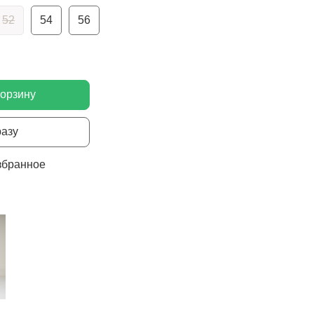
52
54
56
корзину
разу
збранное