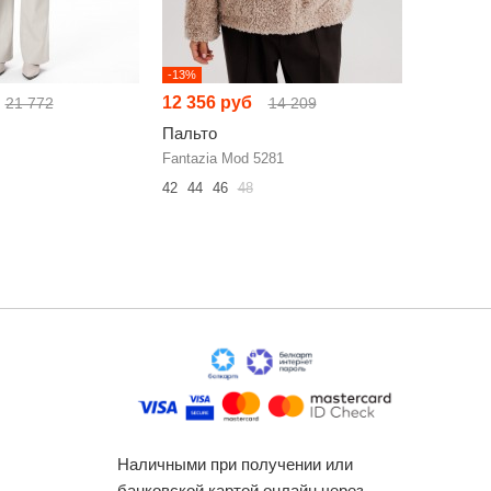
-13%
-21%
12 356 руб
18 065 
21 772
14 209
Пальто
Пальто
Fantazia Mod 5281
RIVOLI 1
42
44
46
48
42
44
46
Наличными при получении или
банковской картой онлайн через