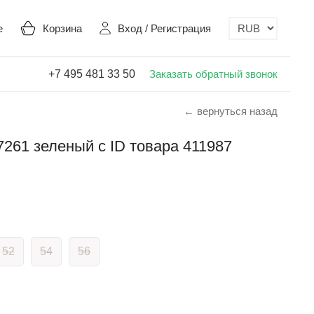
е
Корзина
Вход
/
Регистрация
+7 495 481 33 50
Заказать обратный звонок
← вернуться назад
7261 зеленый с ID товара 411987
52
54
56