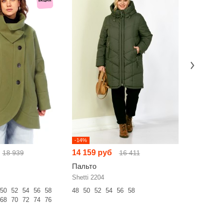
-14%
-14%
14 159 руб
15 197 
18 939
16 411
Пальто
Пальто
Shetti 2204
Shetti 220
50
52
54
56
58
48
50
52
54
56
58
50
52
54
68
70
72
74
76