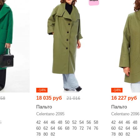
-14%
-14%
18 035 руб
16 227 руб
558
21 016
Пальто
Пальто
Celentano 2095
Celentano 2096
6
42
44
46
48
50
52
54
56
58
42
44
46
48
60
62
64
66
68
70
72
74
76
60
62
64
66
78
80
82
78
80
82