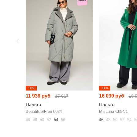
-30%
-14%
11 938 руб
16 030 руб
17 017
18 
Пальто
Пальто
Beautiful&Free 8024
MisLana С854/1
46
48
50
52
54
56
46
48
50
52
54
5