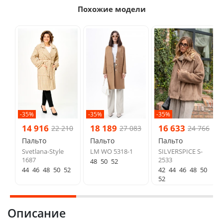
Похожие модели
-35%
-35%
-35%
14 916
18 189
16 633
22 210
27 083
24 766
Пальто
Пальто
Пальто
Svetlana-Style
LM WO 5318-1
SILVERSPICE S-
1687
2533
48
50
52
44
46
48
50
52
42
44
46
48
50
52
Описание