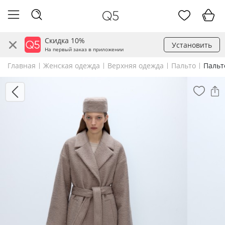
Скидка 10%
Установить
На первый заказ в приложении
Главная
Женская одежда
Верхняя одежда
Пальто
Пальт