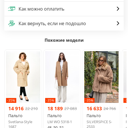
Как можно оплатить
Как вернуть, если не подошло
Похожие модели
-35%
-35%
-35%
-
14 916
18 189
16 633
22 210
27 083
24 766
Пальто
Пальто
Пальто
Svetlana-Style
LM WO 5318-1
SILVERSPICE S-
R
1687
2533
48
50
52
4