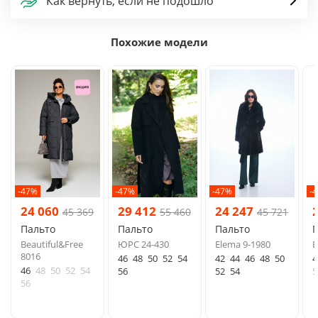
Как вернуть, если не подошло
Похожие модели
-47%
-47%
-47%
-
24 060
29 412
24 247
45 369
55 460
45 721
Пальто
Пальто
Пальто
Beautiful&Free
ЮРС 24-430
Elema 9-1980
E
8016
46
48
50
52
54
42
44
46
48
50
4
46
48
50
52
54
56
52
54
5
56